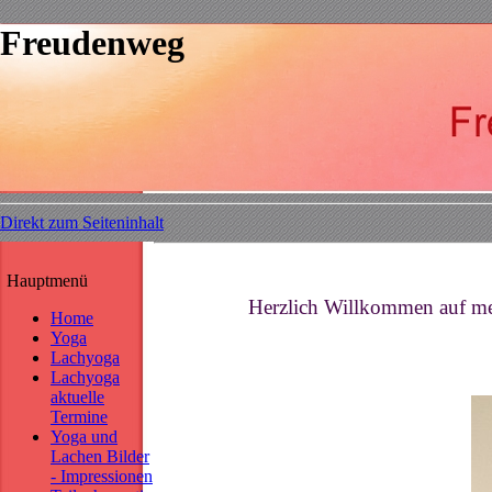
Freudenweg
Direkt zum Seiteninhalt
Hauptmenü
Herzlich Willkommen auf me
Home
Yoga
Lachyoga
Lachyoga
aktuelle
Wir so
Termine
dann wi
Yoga und
Lachen Bilder
- Impressionen