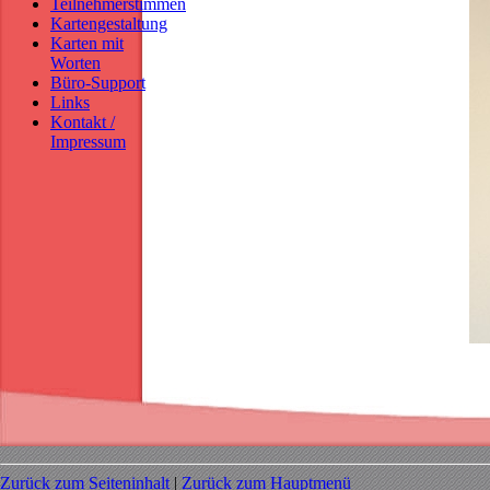
Teilnehmerstimmen
Kartengestaltung
Karten mit
Worten
Büro-Support
Links
Kontakt /
Impressum
Zurück zum Seiteninhalt
|
Zurück zum Hauptmenü